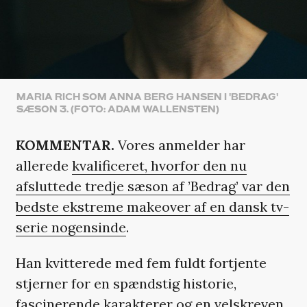
MARIA RICH SOM ANNA BERG HANSEN I 'BEDRAG'
SÆSON 3. (FOTO: ADAM WALLENSTEN)
KOMMENTAR.
Vores anmelder har
allerede
kvalificeret, hvorfor den nu
afsluttede tredje sæson af ’Bedrag’ var den
bedste ekstreme makeover af en dansk tv-
serie nogensinde
.
Han kvitterede med fem fuldt fortjente
stjerner for en spændstig historie,
fascinerende karakterer og en velskreven