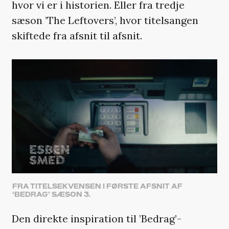
hvor vi er i historien. Eller fra tredje
sæson ’The Leftovers’, hvor titelsangen
skiftede fra afsnit til afsnit.
FRA TITELSEKVENSEN I FØRSTE AFSNIT AF
‘BEDRAG’ SÆSON 3.
Den direkte inspiration til ’Bedrag’-