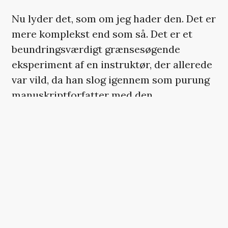
Nu lyder det, som om jeg hader den. Det er
mere komplekst end som så. Det er et
beundringsværdigt grænsesøgende
eksperiment af en instruktør, der allerede
var vild, da han slog igennem som purung
manuskriptforfatter med den
grænseoverskridende ’Kids’ i 1995 og
mirakuløst har fastholdt sin
kompromisløse position som en
filmverdenens randeksistens.
Bedst som man troede, at alle radikale
formgreb var afprøvet (film i én indstilling,
subjektivt perspektiv, optaget på en
mobiltelefon, og hvad har vi), gør Korine