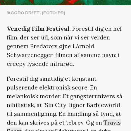
'AGGRO DR1FT'. (FOTO: PR)
Venedig Film Festival.
Forestil dig en hel
film, der ser ud, som når vi ser verden
gennem Predators øjne i Arnold
Schwarzenegger-filmen af samme navn: i
creepy lysende infrarød.
Forestil dig samtidig et konstant,
pulserende elektronisk score. En
melankolsk morder. Et gangsterunivers så
nihilistisk, at ’Sin City’ ligner Barbieworld
til sammenligning. En handling så tynd, at
den kan skrives på et tebrev. Og en
Travis