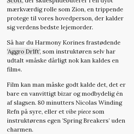
Scott
, der skuespildebuterer i en dybt
mærkværdig rolle som Zion, en trippende
protege til vores hovedperson, der kalder
sig verdens bedste lejemorder.
Så har du Harmony Korines frastødende
’Aggro Dr1ft’
, som instruktøren selv har
udtalt »måske dårligt nok kan kaldes en
film«.
Film kan man måske godt kalde det, det er
bare en vanvittigt bizar og modbydelig én
af slagsen. 80 minutters Nicolas Winding
Refn på syre, eller et
vibe piece
som
instruktørens egen ’Spring Breakers’ uden
charmen.