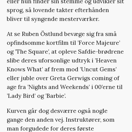
eller hun finder sin stemme og udvikler sit
sprog, så lovende takter efterhånden
bliver til syngende mesterværker.
At se Ruben Östlund bevæge sig fra små
opfindsomme kortfilm til ’Force Majeure’
og ’The Square’, at opleve Safdie-brødrene
slibe deres uforsonlige udtryk i ’Heaven
Knows What’ af frem mod ’Uncut Gems’
eller juble over Greta Gerwigs coming of
age fra ’Nights and Weekends’ i 00’erne til
’Lady Bird’ og ’Barbie’.
Kurven går dog desværre også nogle
gange den anden vej. Instruktører, som
man forgudede for deres første