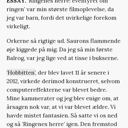
ESSAY.
’Ringenes herre: eventyret om
ringen’ var min største filmoplevelse, da
jeg var barn, fordi det uvirkelige forekom
virkeligt.
Orkerne så rigtige ud. Saurons flammende
øje kiggede på mig. Da jeg så min første
Balrog, var jeg lige ved at tisse i bukserne.
’Hobbitten’
, der blev lavet 11 år senere i
2012, virkede derimod konstrueret, selvom
computereffekterne var blevet bedre.
Mine kammerater og jeg blev enige om, at
årsagen nok var, at vi var blevet ældre. Vi
havde mistet fantasien. Så satte vi os ned
og så ’Ringenes herre’ igen. Den fremstod