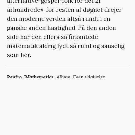
alternative-gospel-folk for det 21.
århundrede«, for resten af døgnet drejer
den moderne verden altså rundt i en
ganske anden hastighed. På den anden
side har den ellers så firkantede
matematik aldrig lydt så rund og sanselig
som her.
Renfro.
'Mathematics'.
Album. Egen udgivelse.
VI ANBEFALER
Robyn fik selskab af en svensk
stjernekollega under befriende