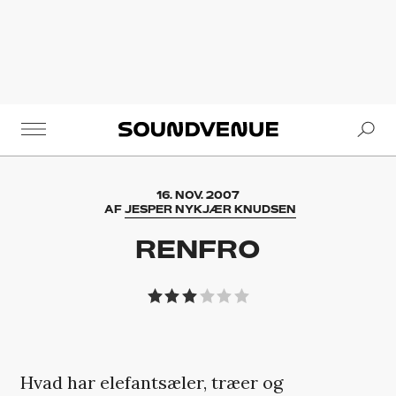
Se
Soundvenue
16. NOV. 2007
AF
JESPER NYKJÆR KNUDSEN
RENFRO
Hvad har elefantsæler, træer og