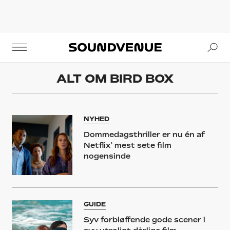
Se
Soundvenue
ALT OM
BIRD BOX
NYHED
Dommedagsthriller er nu én af
Netflix’ mest sete film
nogensinde
GUIDE
Syv forbløffende gode scener i