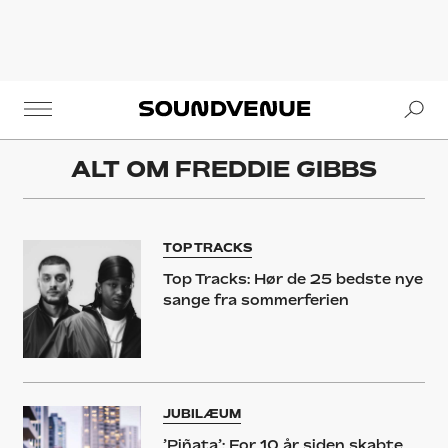
Se
Soundvenue
ALT OM
FREDDIE GIBBS
TOP TRACKS
Top Tracks: Hør de 25 bedste nye
sange fra sommerferien
JUBILÆUM
’Piñata’: For 10 år siden skabte