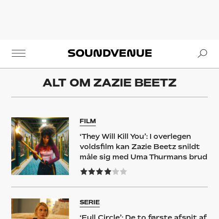
Se
Soundvenue
ALT OM
ZAZIE BEETZ
FILM
‘They Will Kill You’: I overlegen
voldsfilm kan Zazie Beetz snildt
måle sig med Uma Thurmans brud
SERIE
‘Full Circle’: De to første afsnit af