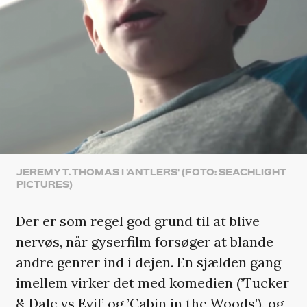
JEREMY T. THOMAS I 'ANTLERS' (FOTO: SEACHLIGHT
PICTURES)
Der er som regel god grund til at blive
nervøs, når gyserfilm forsøger at blande
andre genrer ind i dejen. En sjælden gang
imellem virker det med komedien (’Tucker
& Dale vs Evil’ og ’Cabin in the Woods’), og