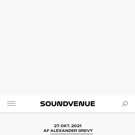
Se
Soundvenue
27. OKT. 2021
AF
ALEXANDER GREVY