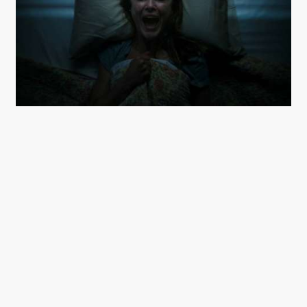
KERI RUSSELL I ‘ANTLERS’ (FOTO: SEARCHLIGHT
PICTURES)
Film, der prædiker lidt for heftigt og
åbenlyst om, hvordan vi mishandler den
natur, moder jord så generøst har skænket
os, har vi set før. I M. Night Shyamalans
rædselsfulde ’The Happening’ går
planterne endda til modangreb.
Men ’Antlers’ går lige skridtet videre og