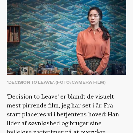
‘DECISION TO LEAVE’. (FOTO: CAMERA FILM)
’Decision to Leave’ er blandt de visuelt
mest pirrende film, jeg har set i år. Fra
start placeres vi i betjentens hoved: Han
lider af søvnløshed og bruger sine
hvileløse nattetimer på at overvåge