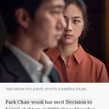
'DECISION TO LEAVE'. (FOTO: CAMERA FILM)
Park Chan-wook
har med
’Decision to