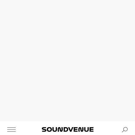
Se
Soundvenue