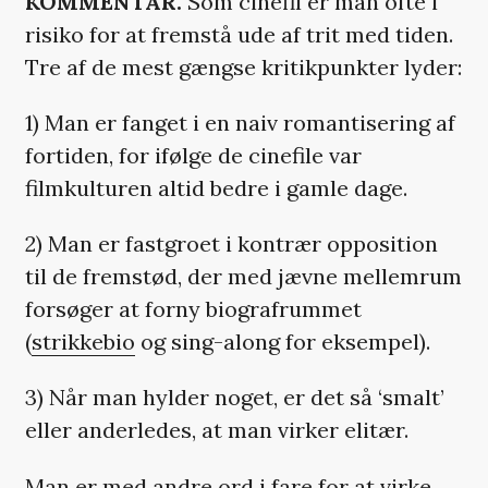
KOMMENTAR.
Som cinefil er man ofte i
risiko for at fremstå ude af trit med tiden.
Tre af de mest gængse kritikpunkter lyder:
1) Man er fanget i en naiv romantisering af
fortiden, for ifølge de cinefile var
filmkulturen altid bedre i gamle dage.
2) Man er fastgroet i kontrær opposition
til de fremstød, der med jævne mellemrum
forsøger at forny biografrummet
(
strikkebio
og sing-along for eksempel).
3) Når man hylder noget, er det så ‘smalt’
eller anderledes, at man virker elitær.
Man er med andre ord i fare for at virke