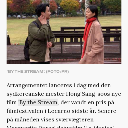
‘BY THE STREAM’. (FOTO: PR)
Arrangementet lanceres i dag med den
sydkoreanske mester Hong Sang-soos nye
film
’By the Stream’
, der vandt en pris på
filmfestivalen i Locarno sidste år. Senere
på måneden vises sværvægteren
Marguerite Duras’ debutfilm ’La Musica’