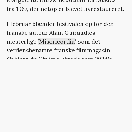
fra 1967, der netop er blevet nyrestaureret.
I februar blænder festivalen op for den
franske auteur Alain Guiraudies
mesterlige
’Misericordia’
, som det
verdensberømte franske filmmagasin
Cahiers du Cinéma kårede som 2024’s
bedste film, og som var blandt
de
allerbedste film, jeg så på sidste års
filmfestival i Cannes
.
Det er film, vi næppe ellers ville have fået
at se herhjemme i tomrummet efter den
ærgerlige lukning af CPH PIX-festivalen,
men som nu får deres fortjente plads i