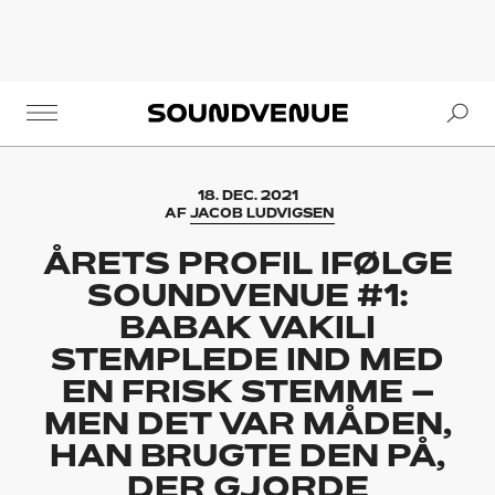
Se
Soundvenue
18. DEC. 2021
AF
JACOB LUDVIGSEN
ÅRETS PROFIL IFØLGE
SOUNDVENUE #1:
BABAK VAKILI
STEMPLEDE IND MED
EN FRISK STEMME –
MEN DET VAR MÅDEN,
HAN BRUGTE DEN PÅ,
DER GJORDE