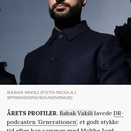
BABAK VAKILI. (FOTO: NICOLAJ
SPRINGBORG/SOUNDVENUE)
ÅRETS PROFILER.
Babak Vakili
lavede
DR-
podcasten ’Generationen’
, et godt stykke
tid efter han sammen med Malthe Jagd