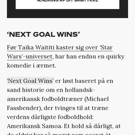
ÆNDRING AF DIT SAMTYKKE
‘NEXT GOAL WINS’
Før Taika Waititi kaster sig over ’Star
Wars’-universet
, har han endnu en quirky
komedie i ærmet.
‘Next Goal Wins’
er løst baseret på en
sand historie om en hollandsk-
amerikansk fodboldtræner (Michael
Fassbender), der tvinges til at træne
verdens dårligste fodboldhold:
Amerikansk Samoa. Et hold så dårligt, at
de aldrig har så meget som scoret ét