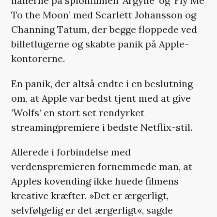
nallerne på spionfilmen ’Argylle’ og ’Fly Me
To the Moon’ med Scarlett Johansson og
Channing Tatum, der begge floppede ved
billetlugerne og skabte panik på Apple-
kontorerne.
En panik, der altså endte i en beslutning
om, at Apple var bedst tjent med at give
’Wolfs’ en stort set rendyrket
streamingpremiere i bedste Netflix-stil.
Allerede i forbindelse med
verdenspremieren fornemmede man, at
Apples kovending ikke huede filmens
kreative kræfter. »Det er ærgerligt,
selvfølgelig er det ærgerligt«, sagde