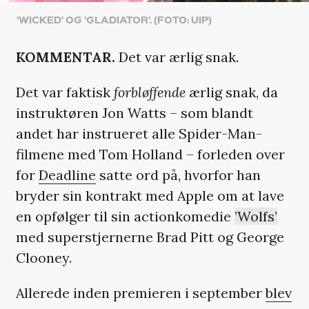
'WICKED' OG 'GLADIATOR'. (FOTO: UIP)
KOMMENTAR.
Det var ærlig snak.
Det var faktisk
forbløffende
ærlig snak, da
instruktøren Jon Watts – som blandt
andet har instrueret alle Spider-Man-
filmene med Tom Holland – forleden over
for
Deadline
satte ord på, hvorfor han
bryder sin kontrakt med Apple om at lave
en opfølger til sin actionkomedie
’Wolfs’
med superstjernerne Brad Pitt og George
Clooney.
Allerede inden premieren i september
blev