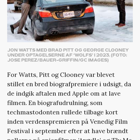
JON WATTS MED BRAD PITT OG GEORGE CLOONEY
UNDER OPTAGELSERNE AF ‘WOLFS’ I 2023. (FOTO:
JOSE PEREZ/BAUER-GRIFFIN/GC IMAGES)
For Watts, Pitt og Clooney var blevet
stillet en bred biografpremiere i udsigt, da
de indgik aftalen med Apple om at lave
filmen. En biografudrulning, som
techmastodonten rullede tilbage kort
inden verdenspremieren på Venedig Film
Festival i september efter at have brændt