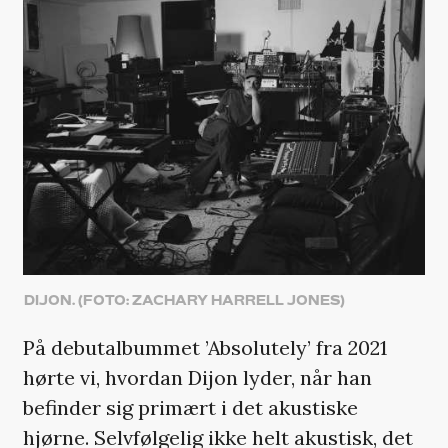
DIJON. (FOTO: ZACHARY HARRELL JONES)
På debutalbummet ’Absolutely’ fra 2021
hørte vi, hvordan Dijon lyder, når han
befinder sig primært i det akustiske
hjørne. Selvfølgelig ikke helt akustisk, det