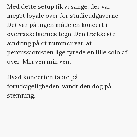
Med dette setup fik vi sange, der var
meget loyale over for studieudgaverne.
Det var på ingen måde en koncert i
overraskelsernes tegn. Den frækkeste
ændring på et nummer var, at
percussionisten lige fyrede en lille solo af
over ‘Min ven min ven’.
Hvad koncerten tabte på
forudsigeligheden, vandt den dog på
stemning.
Bandet befandt sig på en anretning midt
på scenegulvet beklædt med tæpper og
kunstige stearinlys. Det var dejligt