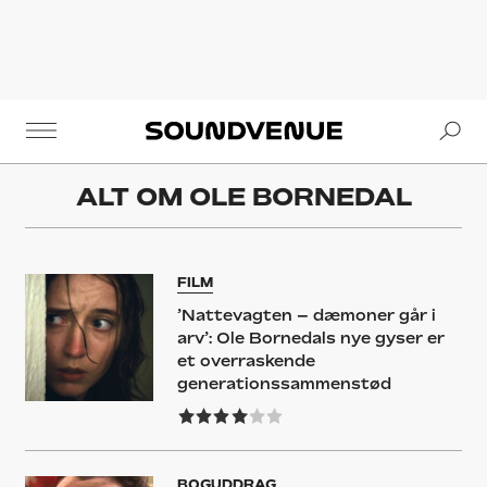
Se
Soundvenue
ALT OM
OLE BORNEDAL
FILM
’Nattevagten – dæmoner går i
arv’: Ole Bornedals nye gyser er
et overraskende
generationssammenstød
BOGUDDRAG