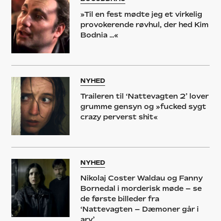
»Til en fest mødte jeg et virkelig
provokerende røvhul, der hed Kim
Bodnia …«
NYHED
Traileren til ‘Nattevagten 2’ lover
grumme gensyn og »fucked sygt
crazy perverst shit«
NYHED
Nikolaj Coster Waldau og Fanny
Bornedal i morderisk møde – se
de første billeder fra
‘Nattevagten – Dæmoner går i
arv’