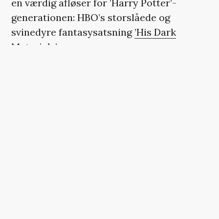
en værdig afløser for ’Harry Potter’-
generationen: HBO’s storslåede og
svinedyre fantasysatsning
’His Dark
Materials’
.
’DET GYLDNE KOMPAS’ FÅR
SIN VELFORTJENTE
FILMATISERING
Serien, der er et samarbejde mellem
britiske BBC og amerikanske HBO, og som
lige nu er aktuel med anden sæson, er
baseret på Philip Pullmans
bestsellertrilogi ’Det gyldne kompas’ fra
slut 90’erne.