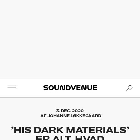
Se
Soundvenue
3. DEC. 2020
AF
JOHANNE LØKKEGAARD
’HIS DARK MATERIALS’
ER ALT, HVAD