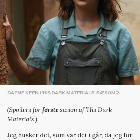
DAFNE KEEN I 'HIS DARK MATERIALS' SÆSON 2.
(Spoilers for
første
sæson af ’His Dark
Materials’)
Jeg husker det, som var det i går, da jeg for