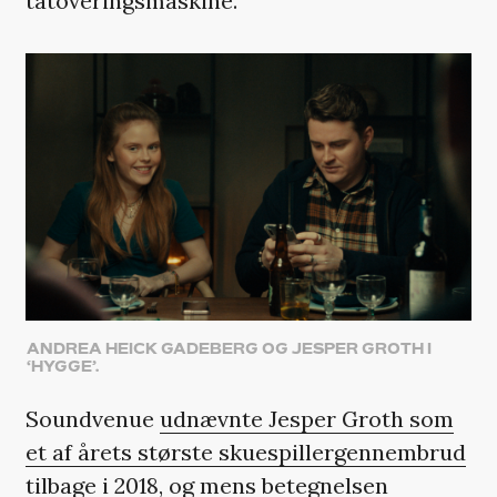
tatoveringsmaskine.
ANDREA HEICK GADEBERG OG JESPER GROTH I
‘HYGGE’.
Soundvenue
udnævnte Jesper Groth som
et af årets største skuespillergennembrud
tilbage i 2018, og mens betegnelsen