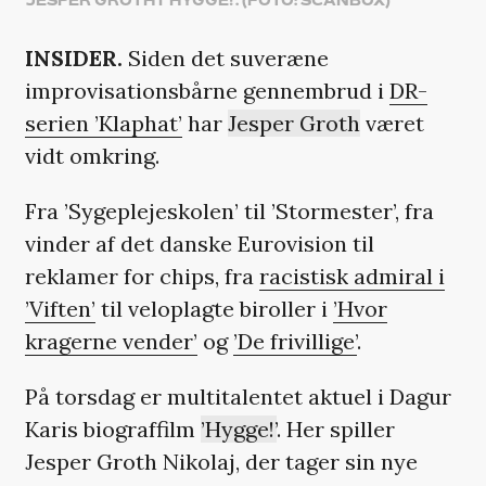
JESPER GROTH I 'HYGGE!'. (FOTO: SCANBOX)
INSIDER.
Siden det suveræne
improvisationsbårne gennembrud i
DR-
serien ’Klaphat’
har
Jesper Groth
været
vidt omkring.
Fra ’Sygeplejeskolen’ til ’Stormester’, fra
vinder af det danske Eurovision til
reklamer for chips, fra
racistisk admiral i
’Viften’
til veloplagte biroller i
’Hvor
kragerne vender’
og
’De frivillige’
.
På torsdag er multitalentet aktuel i Dagur
Karis biograffilm
’Hygge!’
. Her spiller
Jesper Groth Nikolaj, der tager sin nye