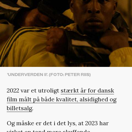
'UNDERVERDEN II'. (FOTO: PETER RIIS)
2022 var et utroligt
stærkt år for dansk
film målt på både kvalitet, alsidighed og
billetsalg
.
Og måske er det i det lys, at 2023 har
virket en tand mere skuffende.