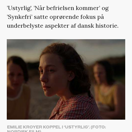
’Ustyrlig’, ’Når befrielsen kommer’ og
’Synkefri’ satte oprørende fokus på
underbelyste aspekter af dansk historie.
EMILIE KROYER KOPPEL I ‘USTYRLIG’. (FOTO:
NORDISK FILM)