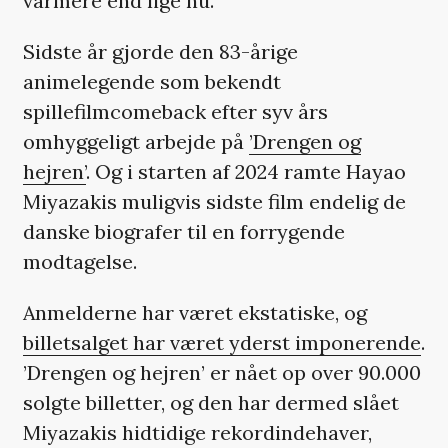
varmere end lige nu.
Sidste år gjorde den 83-årige
animelegende som bekendt
spillefilmcomeback efter syv års
omhyggeligt arbejde på
’Drengen og
hejren’
. Og i starten af 2024 ramte Hayao
Miyazakis muligvis sidste film endelig de
danske biografer til en forrygende
modtagelse.
Anmelderne har været ekstatiske, og
billetsalget har været yderst imponerende
.
’Drengen og hejren’ er nået op over 90.000
solgte billetter, og den har dermed slået
Miyazakis hidtidige rekordindehaver,