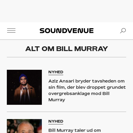
Se
Soundvenue
ALT OM
BILL MURRAY
NYHED
Aziz Ansari bryder tavsheden om
sin film, der blev droppet grundet
overgrebsanklage mod Bill
Murray
NYHED
Bill Murray taler ud om