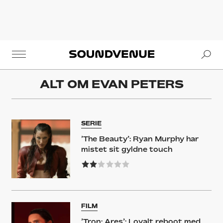
Se
Soundvenue
ALT OM
EVAN PETERS
SERIE
’The Beauty’: Ryan Murphy har
mistet sit gyldne touch
FILM
’Tron: Ares’: Loyalt reboot med