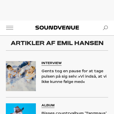
Se
Soundvenue
ARTIKLER AF
EMIL HANSEN
INTERVIEW
Gents tog en pause for at tage
pulsen på sig selv: »Vi indså, at vi
ikke kunne følge med«
ALBUM
Bisses countryalbum ’Tanzmaus’