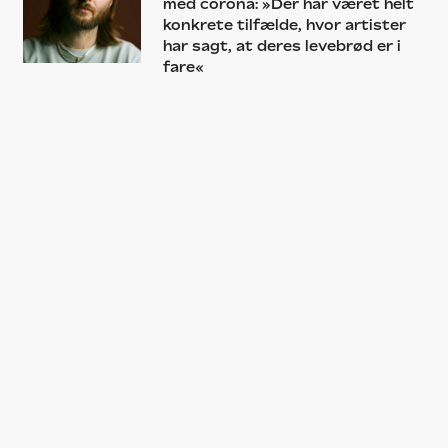
med corona: »Der har været helt
konkrete tilfælde, hvor artister
har sagt, at deres levebrød er i
fare«
ALBUM
Stepz træder endelig ud af
skyggen og går sin egen vej på
‘Stepzologi II’ – helt uden gæster
ALBUM
Den evige gæst Ty Dolla Sign
orkestrerer endelig sit eget
r’n’b-storværk med en perfekt
ironisk titel